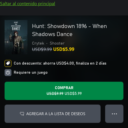
Saltar al contenido principal
Hunt: Showdown 1896 - When
Shadows Dance
Crytek
•
Shooter
USD$9.99
USD$5.99
Con descuento: ahorra USD$4.00, finaliza en 2 días
Requiere un juego
COMPRAR
USD$9.99
USD$5.99
AGREGAR A LA LISTA DE DESEOS
● ● ●