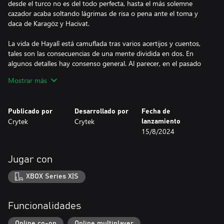
desde el turco no es del todo perfecta, hasta el más solemne
cazador acaba soltando lágrimas de risa o pena ante el toma y
daca de Karagöz y Hacivat.
La vida de Hayalî está camuflada tras varios acertijos y cuentos,
tales son las consecuencias de una mente dividida en dos. En
algunos detalles hay consenso general. Al parecer, en el pasado
fue una especie de héroe, un soldado al que conocía incluso el
Mostrar más
mismísimo sultán otomano. Pasaba los días haciendo campaña y
las noches subiéndose el ánimo con los espectáculos de sombras
de su padre. Pero ocurrió algo que lo obligó a huir a América.
Publicado por
Desarrollado por
Fecha de
Una vez allí, dejó atrás el derramamiento de sangre e intentó
Crytek
Crytek
lanzamiento
ganarse la vida uniéndose a varios espectáculos ambulantes,
15/8/2024
carnavales venidos a menos y circos repugnantes. Al final, aquello
siempre acababa siendo insuficiente o demasiado, por lo que en
seguida retomó su hábito de cazar entre las sombras y atraer a
Jugar con
su presa hasta la muerte.
XBOX Series X|S
Si las obras de Hayalî se alargan demasiado, se convierten en
algo muy distinto; algo situado entre la luz y la oscuridad. Los
movimientos bobalicones de Karagöz y Hacivat se vuelven
Funcionalidades
fluidos, su voz se proyecta como si tuvieran pulmones, sus
cuerpos adquieren profundidad y el harapo cobra vida y respira.
Online co-op
Online multiplayer