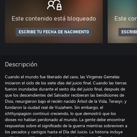
Este contenido está bloqueado
Este co
ESCRIBE TU FECHA DE NACIMIENTO
ESCRIB
Descripción
Cuando el mundo fue liberado del caos, las Vírgenes Gemelas
iniciaron el ciclo de los siete días del juicio final. Cuando las tierras
fueron inundadas durante el sexto día del juicio final, después de
que los descendientes del Salvador recibieran las bendiciones de
Dios, resurgieron bajo el recién nacido Árbol de la Vida, Terasyr, y
fundaron la ciudad real de Vuzahem. Sin embargo, el
ichthyopagion continuó creciendo, lo que demostró que los
dioses no habían perdonado al mundo. La gente debe encontrar
respuestas sobre el significado de la guerra mientras sobreviven a
los pecados y castigos hasta el Día del Juicio. La historia incluye