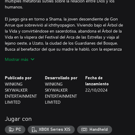
múltiples metáforas sutiles sobre la relación entre Dios y los
humanos.
El juego gira en torno a Shama, la joven descendiente de Gon
Arrue que sobrevivió al ichthyopagion. Viviendo bajo el Árbol de
la Vida y convirtiéndose en sacerdotisa, abandona el Árbol de la
Vida en la víspera del Festival del Arca de las Estrellas y viaja al
lejano oeste, a Uzato, la ciudad de los Guardianes del Bosque.
Busca al benefactor del que su madre le habló, con la esperanza
de encontrar un hogar simple y ordinario, pero la única pista que
Mostrar más
su madre le dejó es un alfiler. ¿Qué ha atravesado Shama?
Ocultando sus lágrimas y soledad detrás de una sonrisa,
abandona el lugar que prometió buscar. ¿Pero su destino le
Publicado por
Desarrollado por
Fecha de
traerá realmente paz?
WINKING
WINKING
lanzamiento
SKYWALKER
SKYWALKER
22/10/2024
Heroine Anthem ZERO 2: Scalescars Oath es un ARPG de
ENTERTAINMENT
ENTERTAINMENT
desplazamiento lateral en tiempo real que combina elementos 2D
LIMITED
LIMITED
y 3D, y soporta simultáneamente tanto el uso de controladores
como de teclado. Desbloquea más habilidades subiendo de nivel
con tu personaje.
Jugar con
Los productores del juego han utilizado su creatividad
innovadora para ofrecerte un largo "dúo" mágico. El juego
PC
XBOX Series X|S
Handheld
combina leyendas de sirenas, así como la cultura tribal serbia y