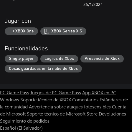
25/1/2024
Jugar con
XBOX One
XBOX Series X|S
Funcionalidades
Single player
Logros de Xbox
Presencia de Xbox
Cosas guardadas en la nube de Xbox
PC Game Pass
Juegos de PC Game Pass
App XBOX en PC
Windows
Soporte técnico de XBOX
Comentarios
Estándares de
la comunidad
Advertencia sobre ataques fotosensibles
Cuenta
de Microsoft
Soporte técnico de Microsoft Store
Devoluciones
Seguimiento de pedidos
Español (El Salvador)