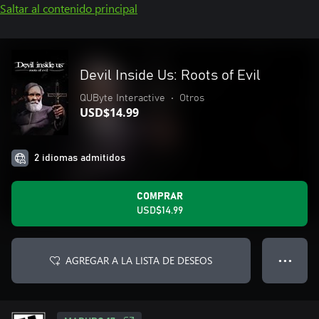
Saltar al contenido principal
Devil Inside Us: Roots of Evil
QUByte Interactive
•
Otros
USD$14.99
2 idiomas admitidos
COMPRAR
USD$14.99
AGREGAR A LA LISTA DE DESEOS
● ● ●