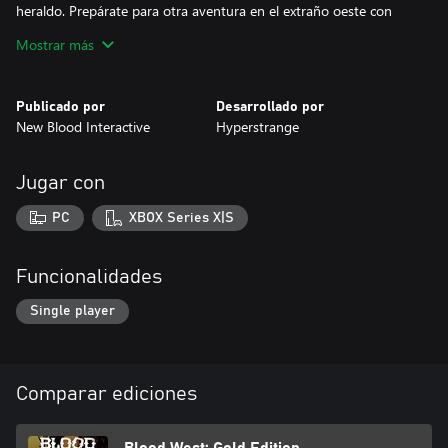
heraldo. Prepárate para otra aventura en el extraño oeste con
nuevos horrores sobrenaturales y nuevas armas para enviarlos
Mostrar más
de vuelta al lugar de donde vinieron.
Publicado por
Desarrollado por
New Blood Interactive
Hyperstrange
Jugar con
PC
XBOX Series X|S
Funcionalidades
Single player
Comparar ediciones