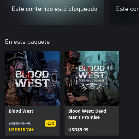
Este contenido está bloqueado
Este co
En este paquete
Blood West
Blood West: Dead
Man’s Promise
USD$24.99
-25%
USD$18.74+
USD$9.99