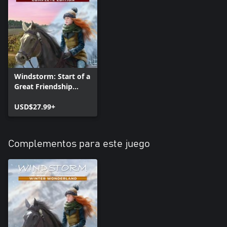
Windstorm: Start of a
Great Friendship
Remastered -
Complete Edition
USD$27.99+
Complementos para este juego