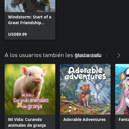
Windstorm: Start of a
Great Friendship
Remastered - Winter
Wonderland
USD$9.99
Mostrar todo
A los usuarios también les gusta esto
Mi Vida: Curando
Adorable Adventures
Fant
animales de granja