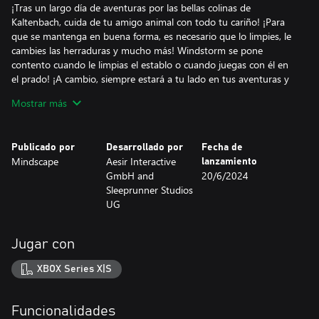
¡Tras un largo día de aventuras por las bellas colinas de
Kaltenbach, cuida de tu amigo animal con todo tu cariño! ¡Para
que se mantenga en buena forma, es necesario que lo limpies, le
cambies las herraduras y mucho más! Windstorm se pone
contento cuando le limpias el establo o cuando juegas con él en
el prado! ¡A cambio, siempre estará a tu lado en tus aventuras y
os ayudaréis mutuamente a mejorar!
Mostrar más
Forma un equipo invencible con Windstorm y forja con él un
vínculo inolvidable.
Publicado por
Desarrollado por
Fecha de
Mindscape
Aesir Interactive
lanzamiento
• Cabalga con Windstorm y explora con libertad la preciosa zona
GmbH and
20/6/2024
alpina
Sleeprunner Studios
• Aprende a interactuar con Windstorm con naturalidad y
UG
disfruta de la libertad de la equitación
• Cuida bien de Windstorm y presta atención a su salud, a su
entrenamiento y a su felicidad.
Jugar con
¡Explora el mundo de Windstorm (Kaltenbach), totalmente
XBOX Series X|S
remasterizado!
• Gráficos mejorados para dar más detalle a tus personajes
Funcionalidades