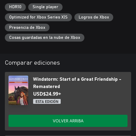
favoritos
• Todos los animales, Windstorm incluido, tienen nuevas
HDR10
Single player
animaciones
Optimized for Xbox Series X|S
Logros de Xbox
• Escenas naturales actualizadas con nuevos árboles, plantas y
efectos de luz y del clima
Presencia de Xbox
• Explora cada rincón del mundo del juego para encontrar nuevos
coleccionables
Cosas guardadas en la nube de Xbox
• Un nuevo modo foto para capturar los mejores momentos.
¡Edita y añade filtros para hacer tus fotos únicas!
Comparar ediciones
Windstorm: Start of a Great Friendship -
Remastered
USD$24.99+
ESTA EDICIÓN
VOLVER ARRIBA