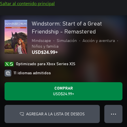
Saltar al contenido principal
Windstorm: Start of a Great
Friendship - Remastered
Mindscape
•
Simulación
•
Acción y aventura
•
Niños y familia
USD$24.99+
Optimizado para Xbox Series X|S
11 idiomas admitidos
COMPRAR
USD$24.99+
AGREGAR A LA LISTA DE DESEOS
● ● ●