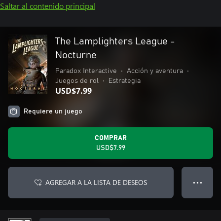
Saltar al contenido principal
The Lamplighters League -
Nocturne
Paradox Interactive
•
Acción y aventura
•
Juegos de rol
•
Estrategia
USD$7.99
Requiere un juego
COMPRAR
USD$7.99
AGREGAR A LA LISTA DE DESEOS
● ● ●