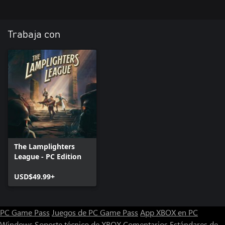
Trabaja con
The Lamplighters
League - PC Edition
USD$49.99+
PC Game Pass
Juegos de PC Game Pass
App XBOX en PC
Windows
Soporte técnico de XBOX
Comentarios
Estándares de