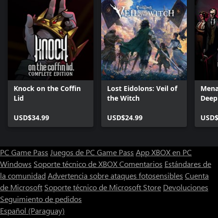
Knock on the Coffin
Lost Eidolons: Veil of
Mena
Lid
the Witch
Deep
Editi
USD$34.99
USD$24.99
USD$
PC Game Pass
Juegos de PC Game Pass
App XBOX en PC
Windows
Soporte técnico de XBOX
Comentarios
Estándares de
la comunidad
Advertencia sobre ataques fotosensibles
Cuenta
de Microsoft
Soporte técnico de Microsoft Store
Devoluciones
Seguimiento de pedidos
Español (Paraguay)