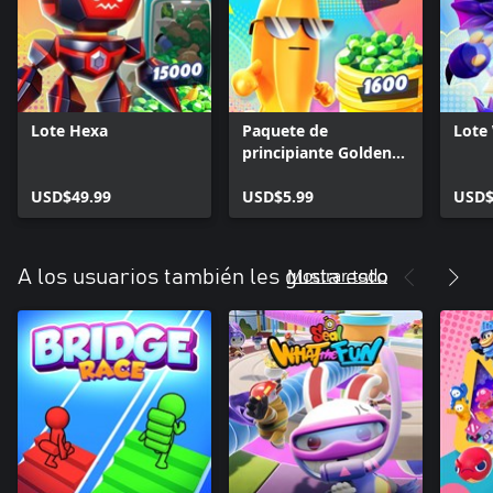
Lote Hexa
Paquete de
Lote
principiante Golden
Banana
USD$49.99
USD$5.99
USD$
Mostrar todo
A los usuarios también les gusta esto