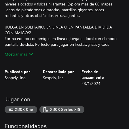
niveles alocados y físicas hilarantes. Explora más de 60 mapas
llenos de plataformas giratorias, martillos gigantes, rocas
rodantes y otros obstáculos extravagantes.
¡JUEGA EN SOLITARIO, EN LÍNEA O EN PANTALLA DIVIDIDA
CON AMIGOS!
Forma equipo con amigos en línea o juega en local con el modo
pantalla dividida. Perfecto para jugar en fiestas: ¡risas y caos
garantizados!
Mostrar más
UN MONTÓN DE PERSONALIZACIÓN Y GESTOS EXPRESIVOS
¡Desbloquea y colecciona cientos de aspectos, disfraces y gestos
Publicado por
Desarrollado por
Fecha de
para mostrar tu estilo único! Conviértete en ninja, superhéroe o
Scopely, Inc.
Scopely, Inc.
lanzamiento
hasta en una gallina, hay un estilo para todos.
23/1/2024
UN JUEGO EN EVOLUCIÓN CONSTANTE CON
ACTUALIZACIONES DE TEMPORADA
Jugar con
Nuevos mapas, modos de juego, eventos y colaboraciones
lanzados de forma regular. ¡Compite en eventos de tiempo
XBOX One
XBOX Series X|S
limitado y en desafíos con clasificación para conseguir
recompensas exclusivas!
Funcionalidades