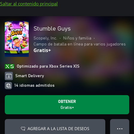
Saltar al contenido principal
Stumble Guys
Scopely, Inc.
•
Niños y familia
•
Campo de batalla en línea para varios jugadores
Gratis+
Optimizado para Xbox Series X|S
Smart Delivery
14 idiomas admitidos
OBTENER
Gratis+
AGREGAR A LA LISTA DE DESEOS
● ● ●