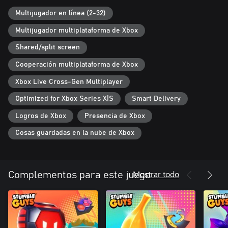
SUBE DE NIVEL TU DIVERSIÓN CON EL STUMBLE PASS
¡Desbloquea aspectos, gestos y recompensas exclusivos a medida
Multijugador en línea (2-32)
que progresas en cada temporada!
Multijugador multiplataforma de Xbox
¿Todo listo para tambalearte hasta la victoria? Juega a Stumble
Shared/split screen
Guys gratis ahora y únete al caos: ¡en solitario, en línea o en
modo pantalla dividida con amigos!
Cooperación multiplataforma de Xbox
Xbox Live Cross-Gen Multiplayer
Optimized for Xbox Series X|S
Smart Delivery
Logros de Xbox
Presencia de Xbox
Cosas guardadas en la nube de Xbox
Mostrar todo
Complementos para este juego