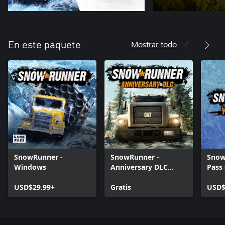
Mostrar todo
En este paquete
SnowRunner -
SnowRunner -
Snow
Windows
Anniversary DLC
Pass
(Windows 10)
USD$29.99+
Gratis
USD$