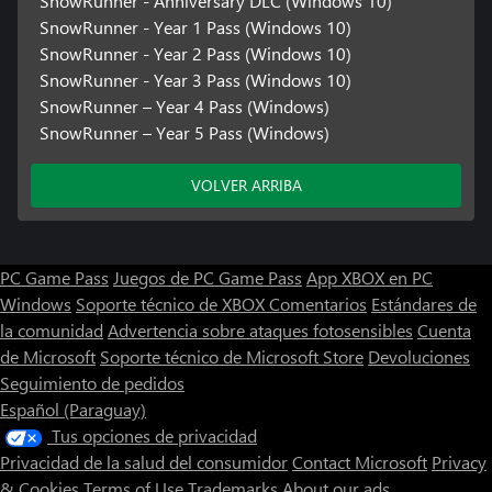
SnowRunner - Anniversary DLC (Windows 10)
SnowRunner - Year 1 Pass (Windows 10)
SnowRunner - Year 2 Pass (Windows 10)
SnowRunner - Year 3 Pass (Windows 10)
SnowRunner – Year 4 Pass (Windows)
SnowRunner – Year 5 Pass (Windows)
VOLVER ARRIBA
PC Game Pass
Juegos de PC Game Pass
App XBOX en PC
Windows
Soporte técnico de XBOX
Comentarios
Estándares de
la comunidad
Advertencia sobre ataques fotosensibles
Cuenta
de Microsoft
Soporte técnico de Microsoft Store
Devoluciones
Seguimiento de pedidos
Español (Paraguay)
Tus opciones de privacidad
Privacidad de la salud del consumidor
Contact Microsoft
Privacy
& Cookies
Terms of Use
Trademarks
About our ads