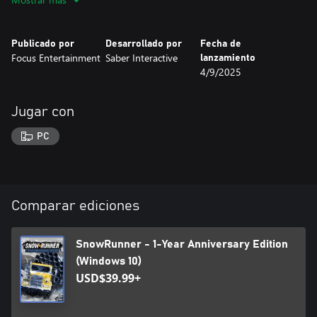
física
● Más de 80 vehículos que desbloquear, mejorar y personalizar
● Completarás decenas de misiones desafiantes en un mundo
Publicado por
Desarrollado por
Fecha de
interconectado
Focus Entertainment
Saber Interactive
lanzamiento
4/9/2025
Jugar con
PC
Comparar ediciones
SnowRunner - 1-Year Anniversary Edition
(Windows 10)
USD$39.99+