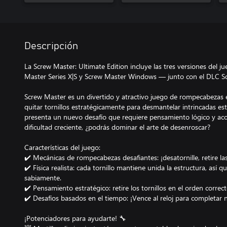
Descripción
La Screw Master: Ultimate Edition incluye las tres versiones del 
Master Series X|S y Screw Master Windows — junto con el DLC Sc
Screw Master es un divertido y atractivo juego de rompecabezas 
quitar tornillos estratégicamente para desmantelar intrincadas es
presenta un nuevo desafío que requiere pensamiento lógico y acci
dificultad creciente, ¿podrás dominar el arte de desenroscar?
Características del juego:
✔️ Mecánicas de rompecabezas desafiantes: ¡desatornille, retire las 
✔️ Física realista: cada tornillo mantiene unida la estructura, así 
sabiamente.
✔️ Pensamiento estratégico: retire los tornillos en el orden correc
✔️ Desafíos basados ​​en el tiempo: ¡Vence al reloj para completar 
¡Potenciadores para ayudarte! 🔧