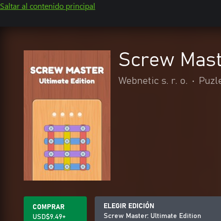
Saltar al contenido principal
Screw Maste
Webnetic s. r. o.
•
Puzl
ELEGIR EDICIÓN
COMPRAR
Screw Master: Ultimate Edition
USD$9.49+