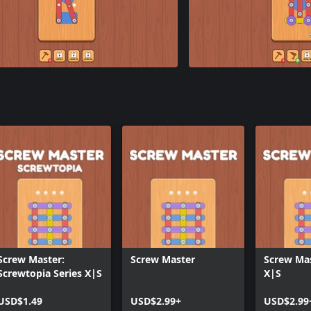
Screw Master:
Screw Master
Screw Mas
Screwtopia Series X|S
X|S
USD$1.49
USD$2.99+
USD$2.99