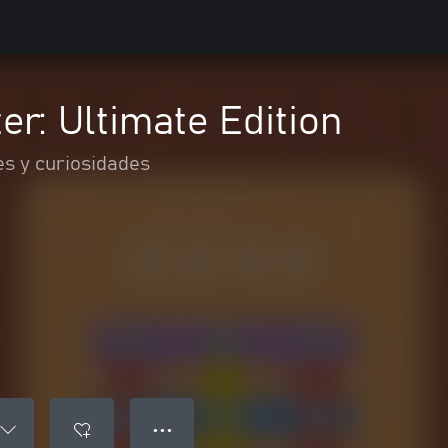
r: Ultimate Edition
es y curiosidades
● ● ●