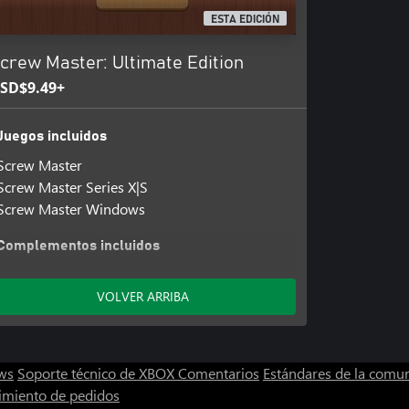
ESTA EDICIÓN
crew Master: Ultimate Edition
SD$9.49+
Juegos incluidos
Screw Master
Screw Master Series X|S
Screw Master Windows
Complementos incluidos
Screw Master: Screwtopia
Screw Master: Screwtopia Windows
VOLVER ARRIBA
Screw Master: Screwtopia Series X|S
ws
Soporte técnico de XBOX
Comentarios
Estándares de la comu
imiento de pedidos