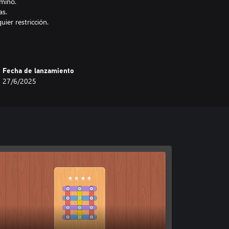
amino.
as.
uier restricción.
y resolver el rompecabezas.
íciles y progresar a través de
Fecha de lanzamiento
27/6/2025
cánicas y una complejidad
 con acertijos más complejos.
u lógica y precisión.
iece a desatornillar ahora y vea si