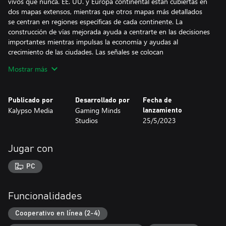
vivos que nunca. EE. UU. y Europa continental están cubiertas en
dos mapas extensos, mientras que otros mapas más detallados
se centran en regiones específicas de cada continente. La
construcción de vías mejorada ayuda a centrarte en las decisiones
importantes mientras impulsas la economía y ayudas al
crecimiento de las ciudades. Las señales se colocan
automáticamente, los puentes pueden albergar más de 4 vías y
Mostrar más
las estaciones de tren ampliables pueden tener hasta 8 vías.
Elige entre 6 personajes diferentes para dirigir tu compañía, con
Publicado por
Desarrollado por
Fecha de
sus puntos fuertes y débiles. Juega a la campaña con sus 5
Kalypso Media
Gaming Minds
lanzamiento
capítulos, o elige entre 14 escenarios diferentes. Establece tu
Studios
25/5/2023
propia dificultad en una partida libre personalizable o construye
la red perfecta en el modo construcción. Enfréntate a la
competencia junto a tus amigos en el modo multijugador
Jugar con
cooperativo. Súbete a uno de los trenes, disfrutar de las vistas y
contempla el paisaje que pasa mientras el tren avanza a toda
PC
velocidad por las vías.
La edición Digital Deluxe incluye el juego Railway Empire 2
Funcionalidades
completo, la banda sonora original, aspectos exclusivos para cada
uno de los tres tamaños de tus estaciones de ferrocarril, un
Cooperativo en línea (2-4)
aspecto exclusivo para la sede de tu compañía y un aspecto