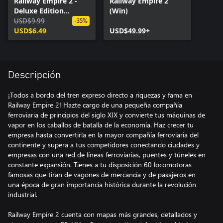
Railway Empire 2 -
Railway Empire 2
Deluxe Edition
(Win)
Upgrade
USD$9.99
-35%
USD$6.49
USD$49.99+
Descripción
¡Todos a bordo del tren expreso directo a riquezas y fama en
Railway Empire 2! Hazte cargo de una pequeña compañía
ferroviaria de principios del siglo XIX y convierte tus máquinas de
vapor en los caballos de batalla de la economía. Haz crecer tu
empresa hasta convertirla en la mayor compañía ferroviaria del
continente y supera a tus competidores conectando ciudades y
empresas con una red de líneas ferroviarias, puentes y túneles en
constante expansión. Tienes a tu disposición 60 locomotoras
famosas que tiran de vagones de mercancía y de pasajeros en
una época de gran importancia histórica durante la revolución
industrial.
Railway Empire 2 cuenta con mapas más grandes, detallados y