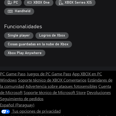
PC
XBOX One
XBOX Series X|S
Handheld
Funcionalidades
Single player
Logros de Xbox
Cosas guardadas en la nube de Xbox
Xbox Play Anywhere
PC Game Pass
Juegos de PC Game Pass
App XBOX en PC
Windows
Soporte técnico de XBOX
Comentarios
Estándares de
la comunidad
Advertencia sobre ataques fotosensibles
Cuenta
de Microsoft
Soporte técnico de Microsoft Store
Devoluciones
Seguimiento de pedidos
Español (Paraguay)
Tus opciones de privacidad