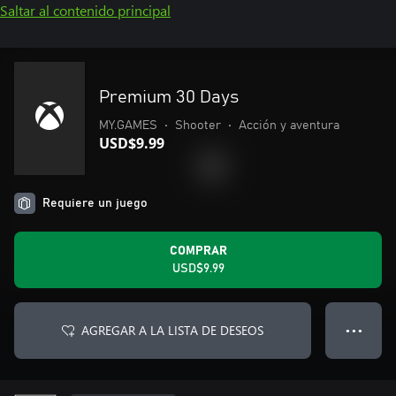
Saltar al contenido principal
Premium 30 Days
MY.GAMES
•
Shooter
•
Acción y aventura
USD$9.99
Requiere un juego
COMPRAR
USD$9.99
AGREGAR A LA LISTA DE DESEOS
● ● ●