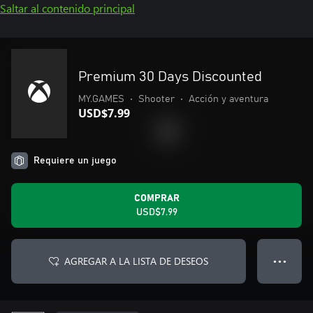
Saltar al contenido principal
Premium 30 Days Discounted
MY.GAMES
•
Shooter
•
Acción y aventura
USD$7.99
Requiere un juego
COMPRAR
USD$7.99
AGREGAR A LA LISTA DE DESEOS
● ● ●