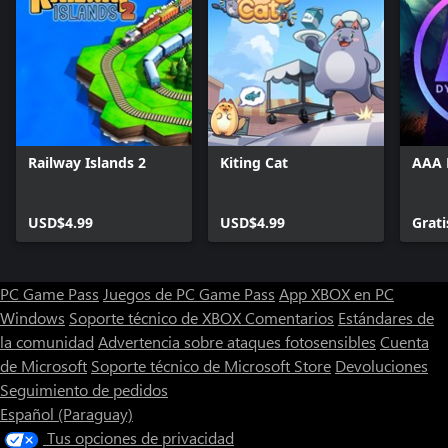
Railway Islands 2
Kiting Cat
AAA 
USD$4.99
USD$4.99
Grati
PC Game Pass
Juegos de PC Game Pass
App XBOX en PC
Windows
Soporte técnico de XBOX
Comentarios
Estándares de
la comunidad
Advertencia sobre ataques fotosensibles
Cuenta
de Microsoft
Soporte técnico de Microsoft Store
Devoluciones
Seguimiento de pedidos
Español (Paraguay)
Tus opciones de privacidad