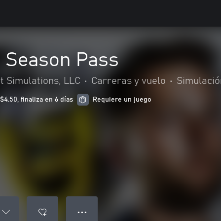
 Season Pass
t Simulations, LLC
•
Carreras y vuelo
•
Simulació
.50, finaliza en 6 días
Requiere un juego
● ● ●