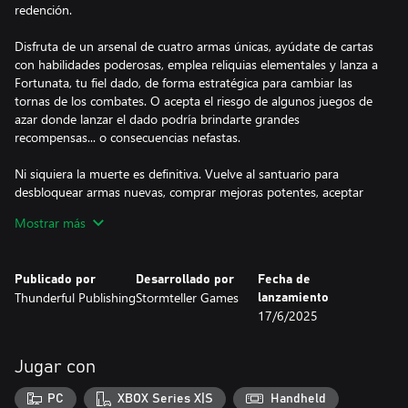
redención.
Disfruta de un arsenal de cuatro armas únicas, ayúdate de cartas
con habilidades poderosas, emplea reliquias elementales y lanza a
Fortunata, tu fiel dado, de forma estratégica para cambiar las
tornas de los combates. O acepta el riesgo de algunos juegos de
azar donde lanzar el dado podría brindarte grandes
recompensas... o consecuencias nefastas.
Ni siquiera la muerte es definitiva. Vuelve al santuario para
desbloquear armas nuevas, comprar mejoras potentes, aceptar
misiones de tus aliados y prepararte para el siguiente intento.
Mostrar más
UNA FANTASÍA OSCURA QUE COBRA VIDA
Explora cuatro biomas dinámicos y repletos de peligros, secretos
Publicado por
Desarrollado por
Fecha de
y desafíos impredecibles. Sumérgete en un mundo de
Thunderful Publishing
Stormteller Games
lanzamiento
extravagancia gótica y paisajes vívidos con una banda sonora
17/6/2025
ambiental hechizante.
Con varios finales alternativos y un elenco de personajes
Jugar con
estrafalarios, The Eternal Die te invita a disfrutar de otro capítulo
inolvidable en el mundo de Azar.
PC
XBOX Series X|S
Handheld