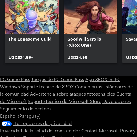
The Lonesome Guild
Goodwill Scrolls
Sava
(Xbox One)
USD$24.99+
USD$4.99
USD$
PC Game Pass
Juegos de PC Game Pass
App XBOX en PC
Windows
Soporte técnico de XBOX
Comentarios
Estándares de
la comunidad
Advertencia sobre ataques fotosensibles
Cuenta
de Microsoft
Soporte técnico de Microsoft Store
Devoluciones
Seguimiento de pedidos
Español (Paraguay)
Tus opciones de privacidad
Privacidad de la salud del consumidor
Contact Microsoft
Privacy