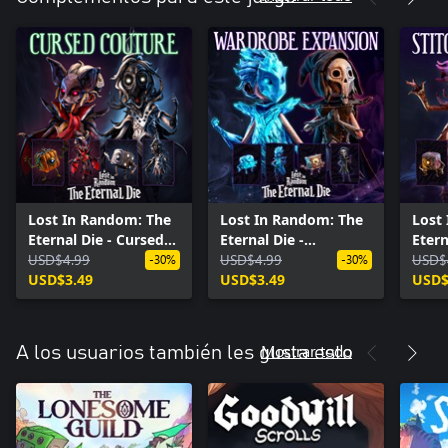
Lost In Random: The
Lost In Random: The
Lost
Eternal Die - Cursed
Eternal Die -
Etern
Couture
USD$4.99
Wardrobe Expansion
USD$4.99
in St
USD$
-30%
-30%
USD$3.49
USD$3.49
USD$
Mostrar todo
A los usuarios también les gusta esto