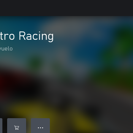
tro Racing
vuelo
● ● ●