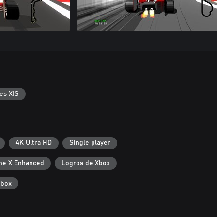
es X|S
4K Ultra HD
Single player
ne X Enhanced
Logros de Xbox
Xbox