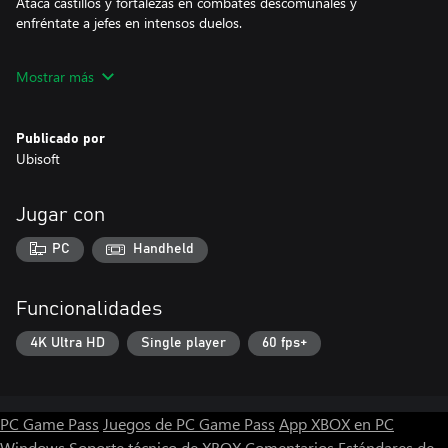
Ataca castillos y fortalezas en combates descomunales y
enfréntate a jefes en intensos duelos.
Mostrar más
¡Elige la Ultimate Edition, con 12 héroes adicionales para disfrutar
de la mejor experiencia!
Publicado por
Ubisoft
Jugar con
PC
Handheld
Funcionalidades
4K Ultra HD
Single player
60 fps+
PC Game Pass
Juegos de PC Game Pass
App XBOX en PC
Windows
Soporte técnico de XBOX
Comentarios
Estándares de