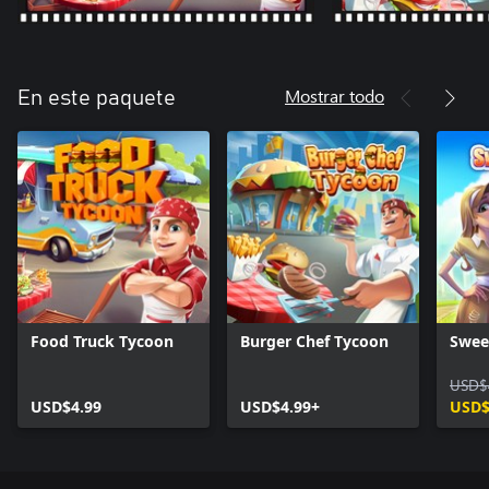
Mostrar todo
En este paquete
Food Truck Tycoon
Burger Chef Tycoon
Swee
USD$
USD$4.99
USD$4.99+
USD$