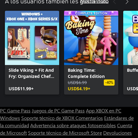
Mostrar todo
A los usuarios también les gusta esto
Slide Viking + Fit And
Baking Time:
Buffe
Fry: Organized Chef
Complete Edition
(Bundle)
USD$6.99
-40%
USD$11.99+
USD$4.19+
USD$
PC Game Pass
Juegos de PC Game Pass
App XBOX en PC
Windows
Soporte técnico de XBOX
Comentarios
Estándares de
la comunidad
Advertencia sobre ataques fotosensibles
Cuenta
de Microsoft
Soporte técnico de Microsoft Store
Devoluciones