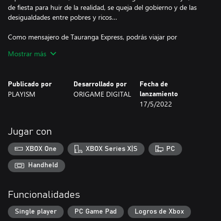
de fiesta para huir de la realidad, se queja del gobierno y de las
desigualdades entre pobres y ricos…
Como mensajero de Tauranga Express, podrás viajar por
Tauranga tomando fotografías y documentando la realidad del
Mostrar más
mundo a través de la lente de tu cámara. A lo largo del juego,
desbloquearás una variedad de lentes y equipos.
Publicado por
Desarrollado por
Fecha de
*Esta versión contiene la versión completa para PC, los DLC y
PLAYISM
ORIGAME DIGITAL
lanzamiento
algunos modos adicionales.
17/5/2022
▼ Sistema de calificación único y expresivo
Cada foto que tomas se juzga por su color, contenido y
Jugar con
composición. Tomar una foto te otorgará una puntuación en
efectivo, que se destinará a tu pago final. Completa Objetivos de
XBOX One
XBOX Series X|S
PC
la forma que prefieras. Una vez que hayas completado estos
objetivos, entrega el paquete para terminar el nivel.
Handheld
▼ Bonus de exploración en cada nivel
Funcionalidades
El nuevo equipo para tu cámara se puede desbloquear
encontrando rollos de película, recreando postales, cumpliendo
Single player
PC Game Pad
Logros de Xbox
entregas con tiempo límite o encontrando una manera de incluir