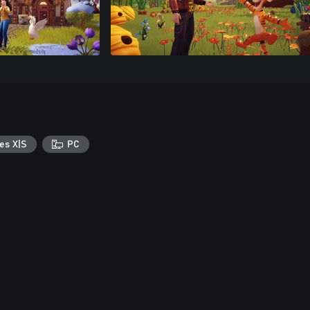
es X|S
PC