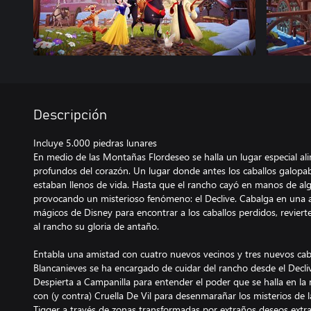
Descripción
Incluye 5.000 piedras lunares
En medio de las Montañas Flordeseo se halla un lugar especial a
profundos del corazón. Un lugar donde antes los caballos galopab
estaban llenos de vida. Hasta que el rancho cayó en manos de al
provocando un misterioso fenómeno: el Declive. Cabalga en una
mágicos de Disney para encontrar a los caballos perdidos, revierte
al rancho su gloria de antaño.
Entabla una amistad con cuatro nuevos vecinos y tres nuevos cab
Blancanieves se ha encargado de cuidar del rancho desde el Decli
Despierta a Campanilla para entender el poder que se halla en la
con (y contra) Cruella De Vil para desenmarañar los misterios de
Tigger a través de zonas transformadas por extraños deseos extr