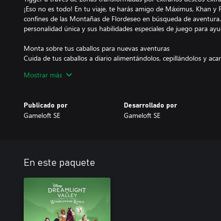
¡Eso no es todo! En tu viaje, te harás amigo de Máximus, Khan y 
confines de las Montañas de Flordeseo en búsqueda de aventura.
personalidad única y sus habilidades especiales de juego para ayu
Monta sobre tus caballos para nuevas aventuras
Cuida de tus caballos a diario alimentándolos, cepillándolos y ac
niveles de amistad con ellos. ¡También puedes personalizar por c
Mostrar más
funciones de personalización y accesorios según tu estilo!
Cabalga sobre tus caballos y desbloquea habilidades especiales.
pueden asistirte en el cuidado de tu valle, ayudándote con el huer
Publicado por
Desarrollado por
limpiando tu aldea, abriendo montones de nuevas experiencias ún
Gameloft SE
Gameloft SE
Parte a caballo por el gran mundo
Las Montañas de Flordeseo combinan tres nuevos biomas que pue
rancho Flordeseo, una hacienda rústica rodeada de cumbres neva
bioma contiene un diseño completamente personalizable para que
En este paquete
exclusivos y comidas que podrás desbloquear, así como animales
en tus amigos.
Ayuda a Blancanieves a devolverle al rancho su gloria de antaño
Con la ayuda de tus nuevos amigos, parte en una misión para rever
devolver la vida al rancho Flordeseo. Aventúrate en las profundida