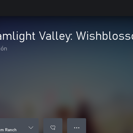
amlight Valley: Wishblos
ión
● ● ●
som Ranch