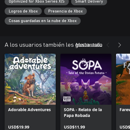
Optimized for Xbox Series X|S
Smart Delivery
causa.
- La isla está llena de animales: ¿lograrás encontrar todas las
Logros de Xbox
Presencia de Xbox
especies?
Cosas guardadas en la nube de Xbox
Mostrar todo
A los usuarios también les gusta esto
Adorable Adventures
SOPA - Relato de la
Fare
Papa Robada
USD$19.99
USD$11.99
USD$