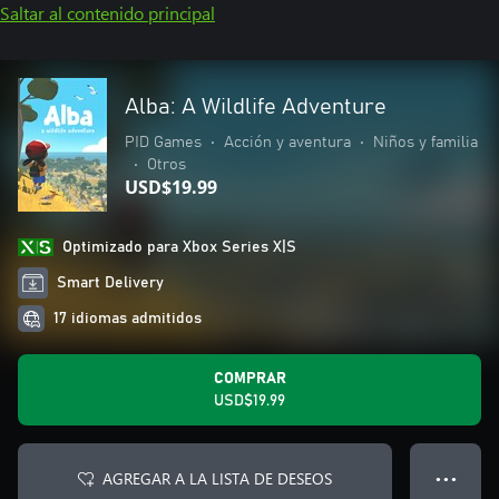
Saltar al contenido principal
Alba: A Wildlife Adventure
PID Games
•
Acción y aventura
•
Niños y familia
•
Otros
USD$19.99
Optimizado para Xbox Series X|S
Smart Delivery
17 idiomas admitidos
COMPRAR
USD$19.99
AGREGAR A LA LISTA DE DESEOS
● ● ●