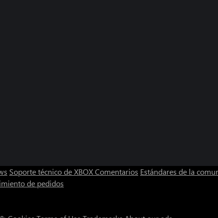
ws
Soporte técnico de XBOX
Comentarios
Estándares de la comu
imiento de pedidos