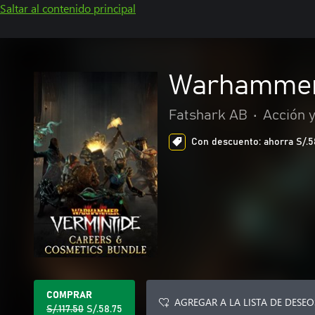
Saltar al contenido principal
Warhammer:
Fatshark AB
•
Acción 
Con descuento: ahorra S/.58.
COMPRAR
AGREGAR A LA LISTA DE DESEO
S/.117.50
S/.58.75