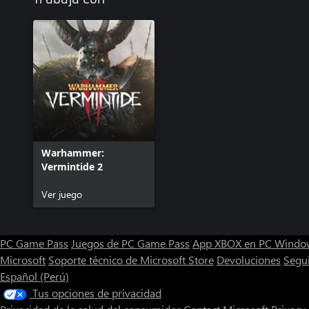
Victor Saltzpyre: Sacerdote guerrero
2 nuevos aspectos de personaje
2 nuevas variaciones de color del aspecto de personaje
4 nuevos sombreros
5 nuevas ilusiones del Martillo partecráneos
5 nuevas ilusiones del Gran martillo calculador
5 ilusiones de los dos Martillos partecráneos
5 ilusiones del Partecráneos y el escudo
5 ilusiones del Partecráneos y el Tomo bendecido
5 ilusiones del Mayal y el escudo
Warhammer:
1 nuevo portarretrato animado
Vermintide 2
6 pinturas exclusivas
325 chelines para gastar en la tienda del juego
Ver juego
PC Game Pass
Juegos de PC Game Pass
App XBOX en PC Windo
Microsoft
Soporte técnico de Microsoft Store
Devoluciones
Segu
Español (Perú)
Tus opciones de privacidad