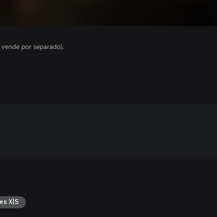
e vende por separado).
es X|S