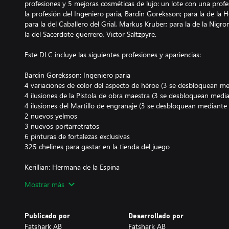
profesiones y 5 mejoras cosméticas de lujo: un lote con una prof
la profesión del Ingeniero paria, Bardin Goreksson; para la de la H
para la del Caballero del Grial, Markus Kruber; para la de la Nig
la del Sacerdote guerrero, Victor Saltzpyre.
Este DLC incluye las siguientes profesiones y apariencias:
Bardin Goreksson: Ingeniero paria
4 variaciones de color del aspecto de héroe (3 se desbloquean me
4 ilusiones de la Pistola de obra maestra (3 se desbloquean media
4 ilusiones del Martillo de engranaje (3 se desbloquean mediante 
2 nuevos yelmos
3 nuevos portarretratos
6 pinturas de fortalezas exclusivas
325 chelines para gastar en la tienda del juego
Kerillian: Hermana de la Espina
5 nuevas ilusiones de la Jabalina de zarza
Mostrar más
5 nuevas ilusiones del Báculo del Bosque Profundo
4 nuevas variaciones de color del aspecto de héroe
3 nuevos sombreros
Publicado por
Desarrollado por
1 nuevo portarretratos
Fatshark AB
Fatshark AB
6 pinturas de fortalezas exclusivas