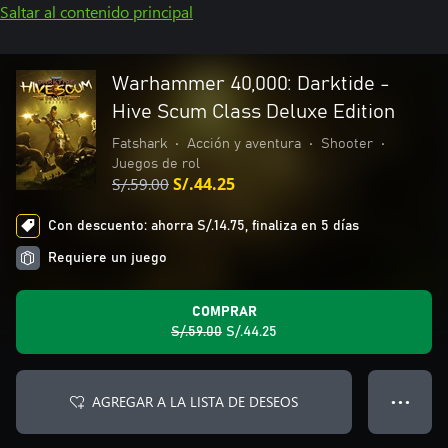
Saltar al contenido principal
Warhammer 40,000: Darktide -
Hive Scum Class Deluxe Edition
Fatshark
•
Acción y aventura
•
Shooter
•
Juegos de rol
S/.59.00
S/.44.25
Con descuento: ahorra S/.14.75, finaliza en 5 días
Requiere un juego
COMPRAR
S/.59.00
S/.44.25
AGREGAR A LA LISTA DE DESEOS
● ● ●