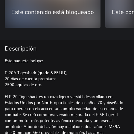
Este contenido está bloqueado
Este co
Descripción
Este paquete incluye:
F-20A Tigershark (grado 8 EE.UU);
20 dias de cuenta premium;
2500 aguilas de oro.
El F-20 Tigershark es un caza ligero versátil desarrollado en
Estados Unidos por Northrop a finales de los años 70 y diseñado
para operar con eficacia en una amplia variedad de escenarios de
combate. Se creó como una versión mejorada del F-5E Tiger II
con un motor más potente, aviónica mejorada y un arsenal
ampliado. A bordo del avión hay instalados dos cañones M39A
de 20 mm con 560 proyectiles de munición. Las armas