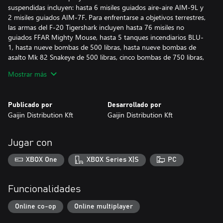
suspendidas incluyen: hasta 6 misiles guiados aire-aire AIM-9L y
2 misiles guiados AIM-7F. Para enfrentarse a objetivos terrestres,
las armas del F-20 Tigershark incluyen hasta 76 misiles no
guiados FFAR Mighty Mouse, hasta 5 tanques incendiarios BLU-
1, hasta nueve bombas de 500 libras, hasta nueve bombas de
asalto Mk 82 Snakeye de 500 libras, cinco bombas de 750 libras,
tres de 1000 libras o una de 2000 libras en distintas
Mostrar más
combinaciones. Además, hay un contenedor suspendido con un
cañón GAU-13/A de 30 mm. Se usan cuatro misiles aire-
superficie AGM-65B para impactar en objetivos blindados. El caza
Publicado por
Desarrollado por
es capaz de alcanzar velocidades de más de 2200 km/h. Emplea
Gaijin Distribution Kft
Gaijin Distribution Kft
45 bengalas y señuelos radar para protegerse frente a amenazas
de misiles.
Jugar con
Todos los vehículos premium te permiten ganar más Puntos de
Investigación y Leones de Plata y vienen equipados con todas las
XBOX One
XBOX Series X|S
PC
modificaciones disponibles.
Con una cuenta Premium (también adquirible en el juego por
Funcionalidades
Águilas de Oro) ganarás más Puntos de Investigación y Leones
de Plata en las batallas durante una cantidad determinada de
Online co-op
Online multiplayer
días. ¡Esto se acumula con las bonificaciones de los vehículos