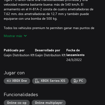
velocidad máxima bastante buena: más de 540 km/h. El
armamento en el H-81A-2 consta de cuatro ametralladoras de
7,62 mm, dos ametralladoras de 12,7 mm y también puede
equiparse con una bomba de 500 kg.
Todos los vehiculos premium te permiten ganar mas puntos de
investigacion y leones de plata por batalla y vienen provistos de
Mostrar más
todas las modificaciones disponibles.
Con una cuenta premium (que tambien puede adquirirse en el
Publicado por
Desarrollado por
Fecha de
juego por aguilas de oro) ganaras mas puntos de investigacion y
Gaijin Distribution Kft
Gaijin Distribution Kft
lanzamiento
leones de plata por batalla durante una cantidad de dias
24/3/2022
determinada. ¡Esto se acumula con las bonificaciones de los
vehiculos premium!
Jugar con
XBOX One
XBOX Series X|S
PC
Funcionalidades
Online co-op
Online multiplayer