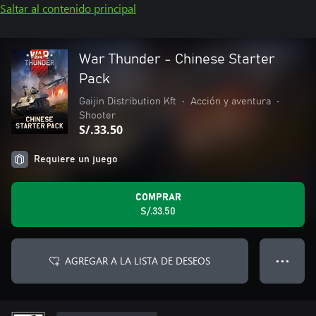
Saltar al contenido principal
War Thunder - Chinese Starter
Pack
Gaijin Distribution Kft
•
Acción y aventura
•
Shooter
S/.33.50
Requiere un juego
COMPRAR
S/.33.50
AGREGAR A LA LISTA DE DESEOS
● ● ●