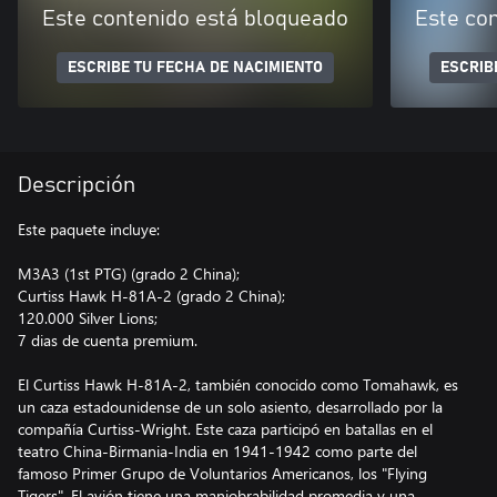
Este contenido está bloqueado
Este co
ESCRIBE TU FECHA DE NACIMIENTO
ESCRIB
Descripción
Este paquete incluye:
M3A3 (1st PTG) (grado 2 China);
Curtiss Hawk H-81A-2 (grado 2 China);
120.000 Silver Lions;
7 dias de cuenta premium.
El Curtiss Hawk H-81A-2, también conocido como Tomahawk, es
un caza estadounidense de un solo asiento, desarrollado por la
compañía Curtiss-Wright. Este caza participó en batallas en el
teatro China-Birmania-India en 1941-1942 como parte del
famoso Primer Grupo de Voluntarios Americanos, los "Flying
Tigers". El avión tiene una maniobrabilidad promedia y una