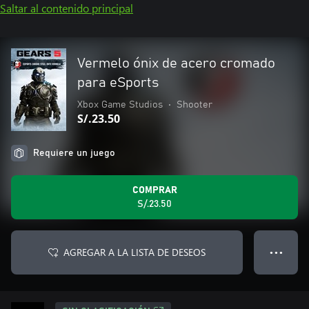
Saltar al contenido principal
Vermelo ónix de acero cromado
para eSports
Xbox Game Studios
•
Shooter
S/.23.50
Requiere un juego
COMPRAR
S/.23.50
AGREGAR A LA LISTA DE DESEOS
● ● ●