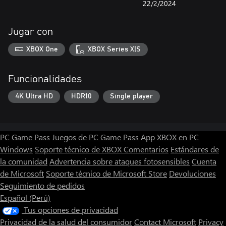
22/2/2024
Jugar con
XBOX One
XBOX Series X|S
Funcionalidades
4K Ultra HD
HDR10
Single player
PC Game Pass
Juegos de PC Game Pass
App XBOX en PC
Windows
Soporte técnico de XBOX
Comentarios
Estándares de
la comunidad
Advertencia sobre ataques fotosensibles
Cuenta
de Microsoft
Soporte técnico de Microsoft Store
Devoluciones
Seguimiento de pedidos
Español (Perú)
Tus opciones de privacidad
Privacidad de la salud del consumidor
Contact Microsoft
Privacy