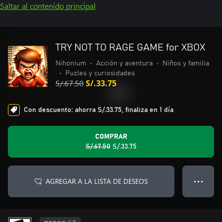
Saltar al contenido principal
TRY NOT TO RAGE GAME for XBOX͏
Nihonium
•
Acción y aventura
•
Niños y familia
•
Puzles y curiosidades
S/.67.50
S/.33.75
Con descuento: ahorra S/.33.75, finaliza en 1 día
COMPRAR
S/.67.50
S/.33.75
AGREGAR A LA LISTA DE DESEOS
● ● ●