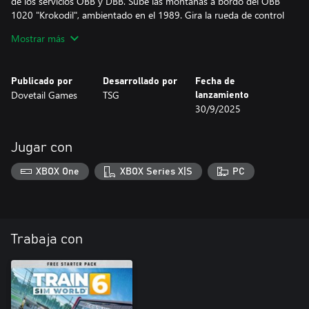
de los servicios ÖBB y DBB. Sube las montañas a bordo del ÖBB
1020 "Krokodil", ambientado en el 1989. Gira la rueda de control
y observa cómo se mueven los grifos en la sala de máquinas
Mostrar más
mientras transportas turistas de esquí y mercancías locales. Al
cocodrilo lo acompaña el BR 111, un clásico capaz de escalar
hasta la frontera con material interurbano de larga distancia a
Publicado por
Desarrollado por
Fecha de
cuestas.
Dovetail Games
TSG
lanzamiento
30/9/2025
Jugar con
XBOX One
XBOX Series X|S
PC
Trabaja con