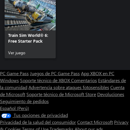
Train Sim World® 6:
Free Starter Pack
Ver juego
PC Game Pass
Juegos de PC Game Pass
App XBOX en PC
Windows
Soporte técnico de XBOX
Comentarios
Estándares de
la comunidad
Advertencia sobre ataques fotosensibles
Cuenta
de Microsoft
Soporte técnico de Microsoft Store
Devoluciones
Seguimiento de pedidos
Español (Perú)
Tus opciones de privacidad
Privacidad de la salud del consumidor
Contact Microsoft
Privacy
& Cookies
Terms of Use
Trademarks
About our ads