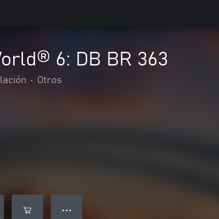
World® 6: DB BR 363
lación
•
Otros
● ● ●