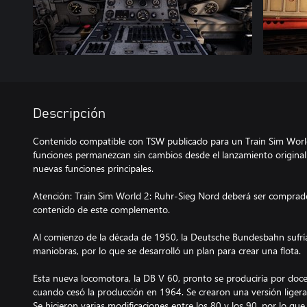
Descripción
Contenido compatible con TSW publicado para un Train Sim World
funciones permanezcan sin cambios desde el lanzamiento original
nuevas funciones principales.
Atención: Train Sim World 2: Ruhr-Sieg Nord deberá ser comprado
contenido de este complemento.
Al comienzo de la década de 1950, la Deutsche Bundesbahn sufrí
maniobras, por lo que se desarrolló un plan para crear una flota.
Esta nueva locomotora, la DB V 60, pronto se produciría por doce
cuando cesó la producción en 1964. Se crearon una versión ligera
Se hicieron varias modificaciones entre los 80 y los 90, por lo q