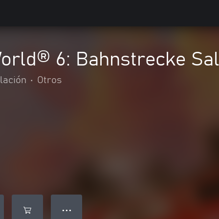
World® 6: Bahnstrecke Sa
lación
•
Otros
● ● ●