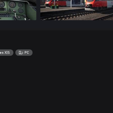
es X|S
PC