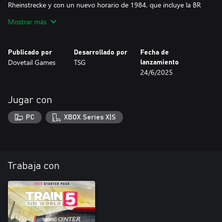
Rheinstrecke y con un nuevo horario de 1984, que incluye la BR
194. Como alternativa, realiza servicios turísticos por la Alemania
Mostrar más
moderna a través de la Pfälzische Ludwigsbahn con la E94 088,
preservada por Elektrische Zugförderung Württemberg. Organiza
tus propios servicios turísticos por Alemania con Free Roam
Publicado por
Desarrollado por
Fecha de
(Recorrido Libre).
Dovetail Games
TSG
lanzamiento
24/6/2025
Jugar con
PC
XBOX Series X|S
Trabaja con