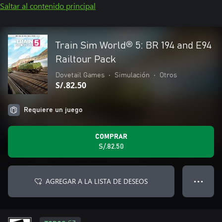
Saltar al contenido principal
Train Sim World® 5: BR 194 and E94
Railtour Pack
Dovetail Games
•
Simulación
•
Otros
S/.82.50
Requiere un juego
COMPRAR
S/.82.50
AGREGAR A LA LISTA DE DESEOS
● ● ●