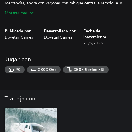
mercancías, ahora con vagones con tabique central a remolque, y
mueva contenedores de mercancías sobre ruedas con los clásicos
Mostrar más
vagones de plataforma.
Publicado por
Desarrollado por
Fecha de
Dovetail Games
Dovetail Games
lanzamiento
21/3/2023
Jugar con
PC
XBOX One
XBOX Series X|S
Trabaja con