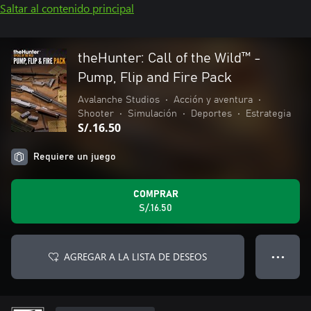
Saltar al contenido principal
theHunter: Call of the Wild™ -
Pump, Flip and Fire Pack
Avalanche Studios
•
Acción y aventura
•
Shooter
•
Simulación
•
Deportes
•
Estrategia
S/.16.50
Requiere un juego
COMPRAR
S/.16.50
AGREGAR A LA LISTA DE DESEOS
● ● ●