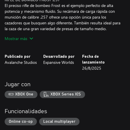
El preciso rifle de bombeo Frost es el ejemplo perfecto de alta
potencia y mecanismo fluido. Su recámara de carga rápida con
munición de calibre .257 ofrece una opción única para los
cazadores que busquen algo diferente. También resulta ideal para
la caza de una gran variedad de presas de tamaño medio.
Mostrar más
ESCOPETA PLEGABLE GIDDINGS SSC .410 COYOTE
La escopeta Giddings, que pasa de plegada a armada en cuestión
de segundos y cabe en cualquier mochila, será una incorporación
Publicado por
Desarrollado por
Fecha de
versátil y ligera a tu arsenal que te garantizará una buena
Avalanche Studios
Expansive Worlds
lanzamiento
velocidad de reacción a la hora de cazar. Además de perdigones
26/8/2025
pequeños, la recámara de calibre .410 ahora admite perdigones
de tamaño normal y balas, lo que hace que sea una escopeta
eficaz para presas pequeñas y medianas.
Jugar con
XBOX One
XBOX Series X|S
Funcionalidades
Online co-op
Local multiplayer