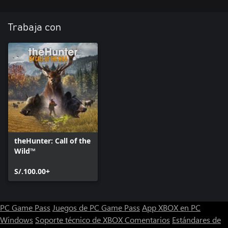
Trabaja con
theHunter: Call of the
Wild™
S/.100.00+
PC Game Pass
Juegos de PC Game Pass
App XBOX en PC
Windows
Soporte técnico de XBOX
Comentarios
Estándares de