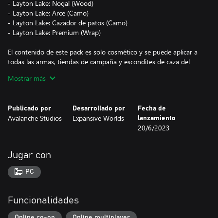
- Layton Lake: Nogal (Wood)
- Layton Lake: Arce (Camo)
- Layton Lake: Cazador de patos (Camo)
- Layton Lake: Premium (Wrap)
El contenido de este pack es solo cosmético y se puede aplicar a
todas las armas, tiendas de campaña y escondites de caza del
juego. Puedes visualizarlo en el juego gratuitamente antes de
Mostrar más
comprarlo.
Publicado por
Desarrollado por
Fecha de
Avalanche Studios
Expansive Worlds
lanzamiento
20/6/2023
Jugar con
PC
Funcionalidades
Online co-op
Online multiplayer