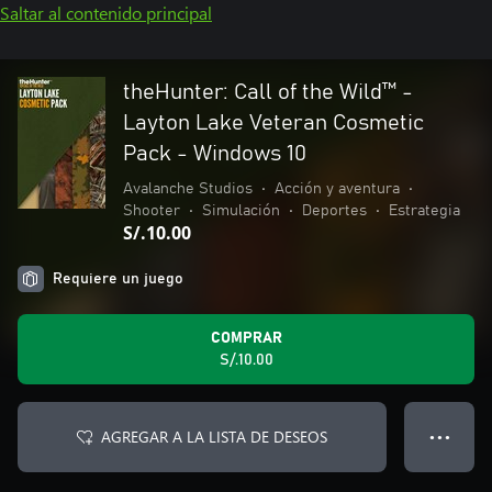
Saltar al contenido principal
theHunter: Call of the Wild™ -
Layton Lake Veteran Cosmetic
Pack - Windows 10
Avalanche Studios
•
Acción y aventura
•
Shooter
•
Simulación
•
Deportes
•
Estrategia
S/.10.00
Requiere un juego
COMPRAR
S/.10.00
AGREGAR A LA LISTA DE DESEOS
● ● ●