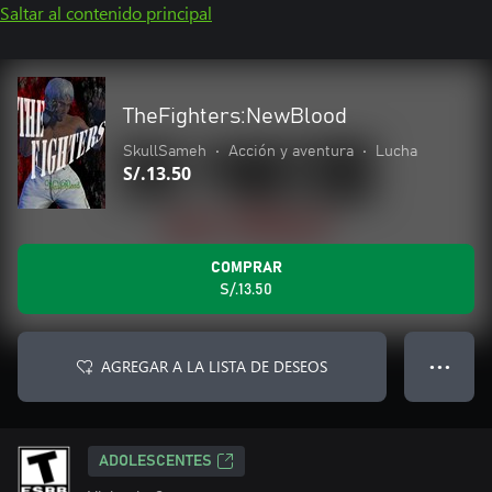
Saltar al contenido principal
TheFighters:NewBlood
SkullSameh
•
Acción y aventura
•
Lucha
S/.13.50
COMPRAR
S/.13.50
AGREGAR A LA LISTA DE DESEOS
● ● ●
ADOLESCENTES