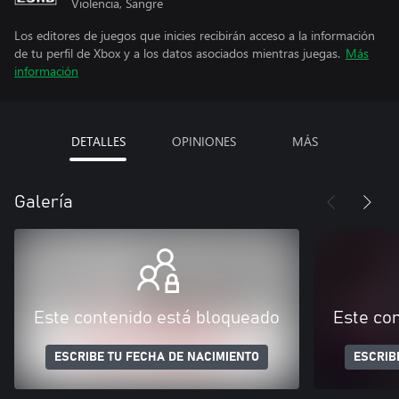
Violencia, Sangre
Los editores de juegos que inicies recibirán acceso a la información
de tu perfil de Xbox y a los datos asociados mientras juegas.
Más
información
DETALLES
OPINIONES
MÁS
Galería
Este contenido está bloqueado
Este co
ESCRIBE TU FECHA DE NACIMIENTO
ESCRIB