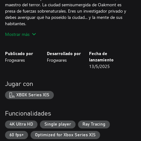
maestro del terror. La ciudad semisumergida de Oakmont es
presa de fuerzas sobrenaturales. Eres un investigador privado y
debes averiguar qué ha poseído la ciudad... y la mente de sus
habitantes.
Mostrar más
Fundamentos del juego:
- Una atmósfera y una trama angustiosas inspiradas en el
universo lovecraftiano.
Publicado por
Desarrollado por
Fecha de
- Un enorme mundo abierto que podrás explorar a pie, en barco,
Frogwares
Frogwares
lanzamiento
en traje de buzo...
13/5/2025
- Alta rejugabilidad gracias a un sistema de investigación abierto:
cada caso se puede resolver de distintas maneras, y su conclusión
dependerá de tus acciones.
Jugar con
- Un arsenal de armas de los años 20 con el que enfrentarte a
espantosas criaturas.
XBOX Series X|S
- Gestiona tu cordura para discernir la verdad que se halla tras la
locura.
Funcionalidades
4K Ultra HD
Single player
Ray Tracing
60 fps+
Optimized for Xbox Series X|S