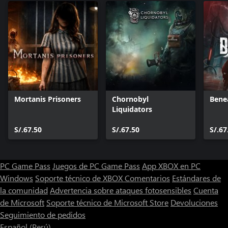
Mortanis Prisoners
Chornobyl
Bene
Liquidators
S/.67.50
S/.67.50
S/.67
PC Game Pass
Juegos de PC Game Pass
App XBOX en PC
Windows
Soporte técnico de XBOX
Comentarios
Estándares de
la comunidad
Advertencia sobre ataques fotosensibles
Cuenta
de Microsoft
Soporte técnico de Microsoft Store
Devoluciones
Seguimiento de pedidos
Español (Perú)