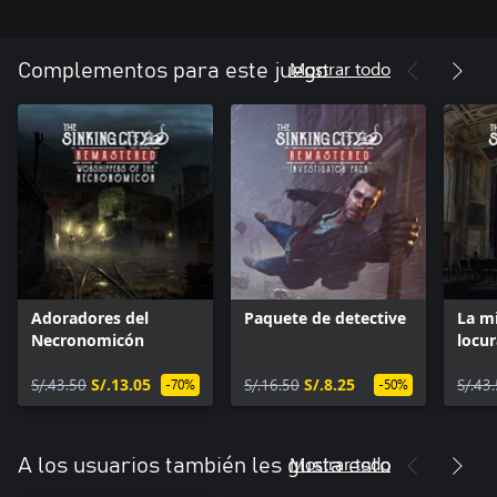
Mostrar todo
Complementos para este juego
Adoradores del
Paquete de detective
La mi
Necronomicón
locur
S/.43.50
S/.13.05
S/.16.50
S/.8.25
S/.43
-70%
-50%
Mostrar todo
A los usuarios también les gusta esto