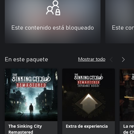
Este contenido está bloqueado
Este co
Mostrar todo
En este paquete
The Sinking City
Extra de experiencia
La r
Remastered
de C