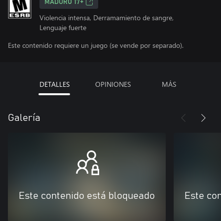
MADURO 17+
Violencia intensa, Derramamiento de sangre,
Lenguaje fuerte
Este contenido requiere un juego (se vende por separado).
DETALLES
OPINIONES
MÁS
Galería
Este contenido está bloqueado
Este co