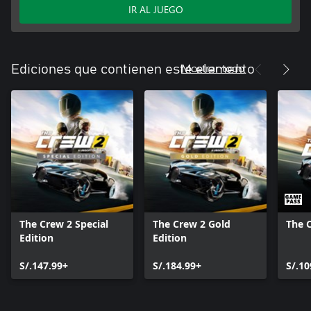
IR AL JUEGO
Mostrar todo
Ediciones que contienen este elemento
The Crew 2 Special
The Crew 2 Gold
The 
Edition
Edition
S/.147.99+
S/.184.99+
S/.10