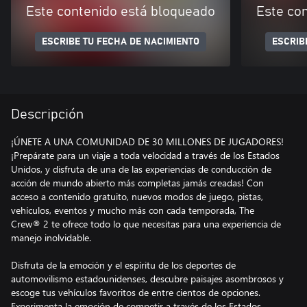
Este contenido está bloqueado
Este co
ESCRIBE TU FECHA DE NACIMIENTO
ESCRIB
Descripción
¡ÚNETE A UNA COMUNIDAD DE 30 MILLONES DE JUGADORES!
¡Prepárate para un viaje a toda velocidad a través de los Estados
Unidos, y disfruta de una de las experiencias de conducción de
acción de mundo abierto más completas jamás creadas! Con
acceso a contenido gratuito, nuevos modos de juego, pistas,
vehículos, eventos y mucho más con cada temporada, The
Crew® 2 te ofrece todo lo que necesitas para una experiencia de
manejo inolvidable.
Disfruta de la emoción y el espíritu de los deportes de
automovilismo estadounidenses, descubre paisajes asombrosos y
escoge tus vehículos favoritos de entre cientos de opciones.
Experimenta la emoción de competir a través de los Estados