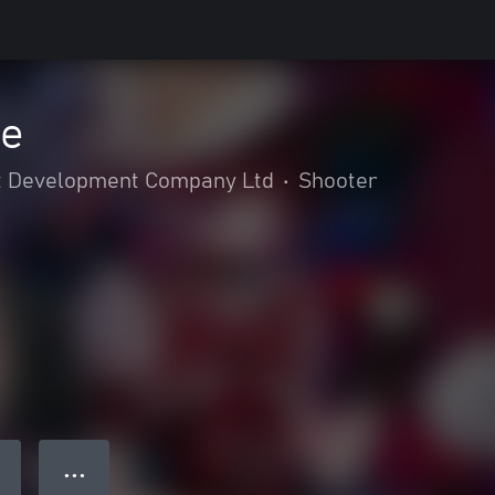
ke
 Development Company Ltd
•
Shooter
● ● ●