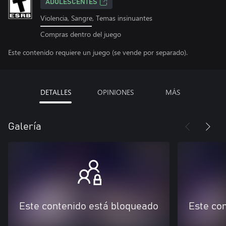
ADOLESCENTES
Violencia, Sangre, Temas insinuantes
Compras dentro del juego
Este contenido requiere un juego (se vende por separado).
DETALLES
OPINIONES
MÁS
Galería
Este contenido está bloqueado
Este co