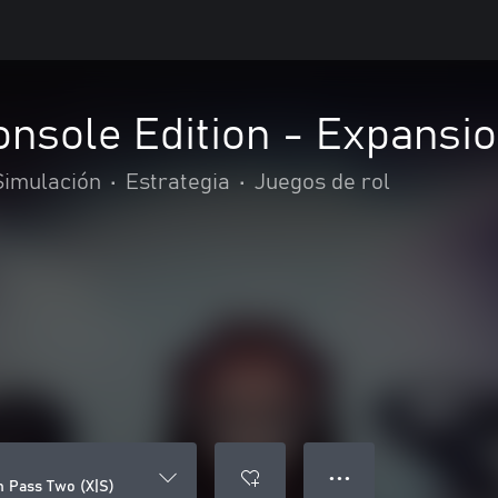
Console Edition - Expansi
Simulación
•
Estrategia
•
Juegos de rol
● ● ●
on Pass Two (X|S)