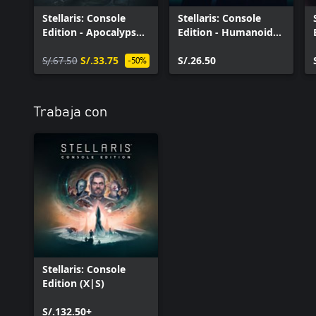
Stellaris: Console
Stellaris: Console
Edition - Apocalypse
Edition - Humanoids
(X|S)
Species Pack (X|S)
S/.67.50
S/.33.75
S/.26.50
-50%
Trabaja con
Stellaris: Console
Edition (X|S)
S/.132.50+