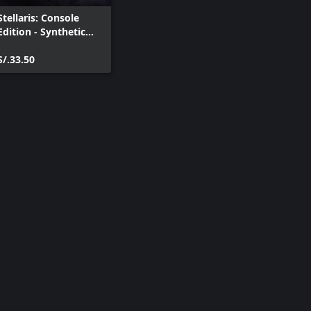
Stellaris: Console
Edition - Synthetic
Dawn Story Pack
(X|S)
S/.33.50