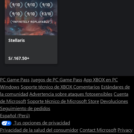
que parábolas y antigüedades; muchas veces puede ser la clave
para comprender nuestro lugar en la galaxia. Utilizando la
investigación arqueológica, descubre artefactos menores, un
nuevo tipo de recurso consumible que puede servir para
fortalecer el imperio.
Stellaris
S/.167.50+
PC Game Pass
Juegos de PC Game Pass
App XBOX en PC
Windows
Soporte técnico de XBOX
Comentarios
Estándares de
la comunidad
Advertencia sobre ataques fotosensibles
Cuenta
de Microsoft
Soporte técnico de Microsoft Store
Devoluciones
Seguimiento de pedidos
Español (Perú)
Tus opciones de privacidad
Privacidad de la salud del consumidor
Contact Microsoft
Privacy