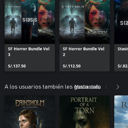
SF Horror Bundle Vol
SF Horror Bundle Vol
Stasi
3
2
S/.137.50
S/.112.50
S/.82
Mostrar todo
A los usuarios también les gusta esto