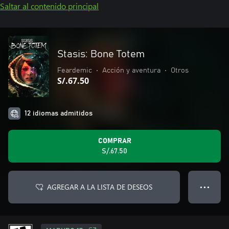
Saltar al contenido principal
Stasis: Bone Totem
Feardemic
•
Acción y aventura
•
Otros
S/.67.50
12 idiomas admitidos
COMPRAR
S/.67.50
AGREGAR A LA LISTA DE DESEOS
● ● ●