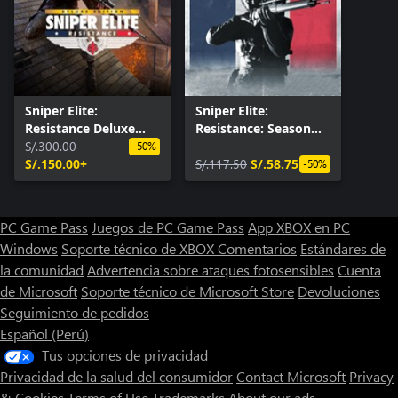
Sniper Elite:
Sniper Elite:
Resistance Deluxe
Resistance: Season
Edition
S/.300.00
Pass
-50%
S/.150.00+
S/.117.50
S/.58.75
-50%
PC Game Pass
Juegos de PC Game Pass
App XBOX en PC
Windows
Soporte técnico de XBOX
Comentarios
Estándares de
la comunidad
Advertencia sobre ataques fotosensibles
Cuenta
de Microsoft
Soporte técnico de Microsoft Store
Devoluciones
Seguimiento de pedidos
Español (Perú)
Tus opciones de privacidad
Privacidad de la salud del consumidor
Contact Microsoft
Privacy
& Cookies
Terms of Use
Trademarks
About our ads