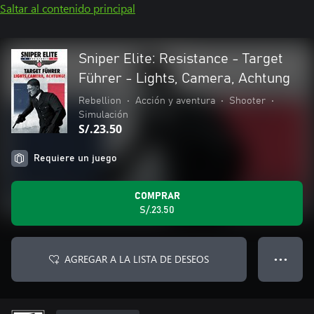
Saltar al contenido principal
Sniper Elite: Resistance - Target
Führer - Lights, Camera, Achtung
Rebellion
•
Acción y aventura
•
Shooter
•
Simulación
S/.23.50
Requiere un juego
COMPRAR
S/.23.50
AGREGAR A LA LISTA DE DESEOS
● ● ●