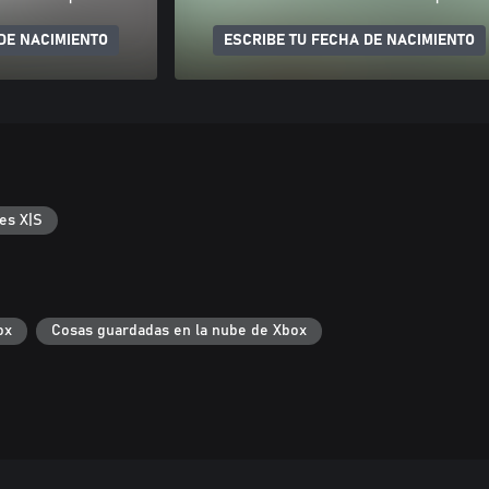
DE NACIMIENTO
ESCRIBE TU FECHA DE NACIMIENTO
es X|S
ox
Cosas guardadas en la nube de Xbox