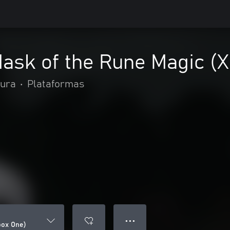
ask of the Rune Magic (
tura
•
Plataformas
● ● ●
box One)