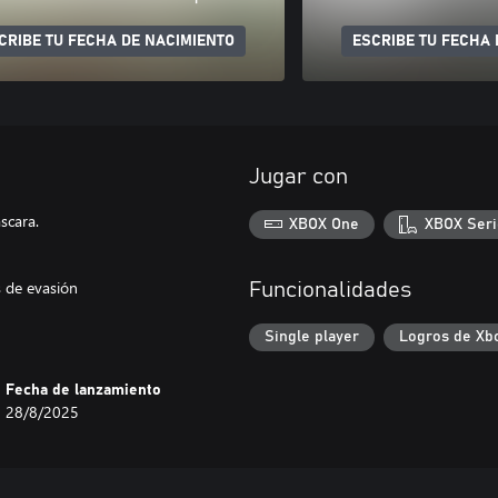
CRIBE TU FECHA DE NACIMIENTO
ESCRIBE TU FECHA 
Jugar con
scara.
XBOX One
XBOX Seri
 de evasión
Funcionalidades
Single player
Logros de Xb
Fecha de lanzamiento
28/8/2025