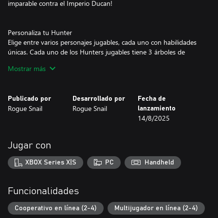
imparable contra el Imperio Ducan!
Personaliza tu Hunter
Elige entre varios personajes jugables, cada uno con habilidades
únicas. Cada uno de los Hunters jugables tiene 3 árboles de
habilidades completamente desarrollados que puedes combinar
Mostrar más
como desees, y combinado con la asignación de puntos de
atributo, varios espacios para equipo y armas con una profunda
piscina de afijos, además de una reliquia definitoria del build que
Publicado por
Desarrollado por
Fecha de
debes descubrir, fabricar y mejorar... ¡hay mucha más
Rogue Snail
Rogue Snail
lanzamiento
profundidad RPG de la que parece a simple vista!
14/8/2025
Juega a tu manera
Jugar con
Juega en el modo de un solo jugador offline o únete a hasta tres
amigos en el cooperativo online. Puedes centrarte directamente
XBOX Series X|S
PC
Handheld
en la campaña de historia de 30 horas... ¡o ignorarla
COMPLETAMENTE y concentrarte solo en la progresión y los
sistemas de final del juego!
Funcionalidades
Desbloquea Hunters en el orden que prefieras y explora el
Cooperativo en línea (2-4)
Multijugador en línea (2-4)
mundo y sus numerosas recompensas y desafíos de la manera