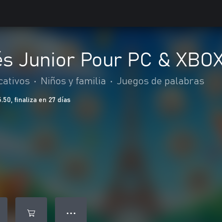
és Junior Pour PC & XBO
cativos
•
Niños y familia
•
Juegos de palabras
50, finaliza en 27 días
● ● ●