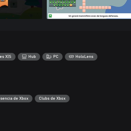
es X|S
Hub
PC
HoloLens
sencia de Xbox
Clubs de Xbox