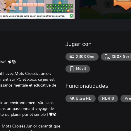
Jugar con
XBOX One
XBOX Seri
ive! 🧠📚
Móvil
f avec Mots Croisés Junior,
nant sur PC et Xbox, ce jeu est
oissance mentale et éducative de
Funcionalidades
4K Ultra HD
HDR10
Pre
rir un environnement sûr, sans
 dans un passionnant voyage de
 du plaisir pur et simple ! 🛡️🚫
t, Mots Croisés Junior garantit que