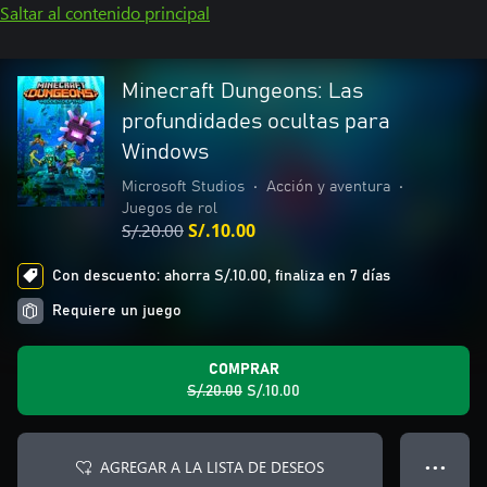
Saltar al contenido principal
Minecraft Dungeons: Las
profundidades ocultas para
Windows
Microsoft Studios
•
Acción y aventura
•
Juegos de rol
S/.20.00
S/.10.00
Con descuento: ahorra S/.10.00, finaliza en 7 días
Requiere un juego
COMPRAR
S/.20.00
S/.10.00
AGREGAR A LA LISTA DE DESEOS
● ● ●